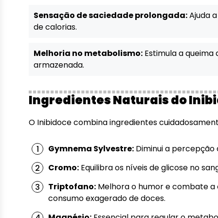
Sensação de saciedade prolongada:
Ajuda a
de calorias.
Melhoria no metabolismo:
Estimula a queima d
armazenada.
Ingredientes Naturais do Inib
O Inibidoce combina ingredientes cuidadosamente
Gymnema Sylvestre:
Diminui a percepção d
Cromo:
Equilibra os níveis de glicose no san
Triptofano:
Melhora o humor e combate a 
consumo exagerado de doces.
Magnésio:
Essencial para regular o metabo