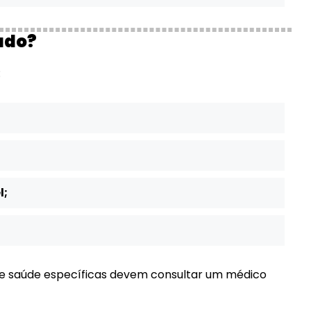
ado?
:
l;
de saúde específicas devem consultar um médico